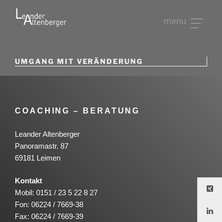
Zum
Inhalt
menu
springen
LEANDER ALTENBERGER
Coaching und Beratung
UMGANG MIT VERÄNDERUNG
COACHING – BERATUNG
Leander Altenberger
Panoramastr. 87
69181 Leimen
Kontakt
Mobil: 0151 / 23 5 22 8 27
Fon: 06224 / 7669-38
Fax: 06224 / 7669-39